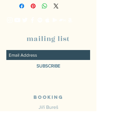
mailing list
SUBSCRIBE
Booking
Jiří Bureš
+420 736785585
jiriburesmusic@seznam.cz