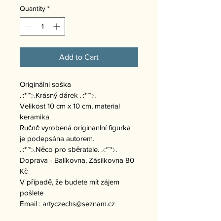
Quantity
*
Add to Cart
Originální soška
.·:*¨*:·.Krásný dárek .·:*¨*:·.
Velikost 10 cm x 10 cm, material 
keramika
Ručně vyrobená originanlní figurka 
je podepsána autorem.
.·:*¨*:·.Něco pro sběratele. .·:*¨*:·.
Doprava - Balíkovna, Zásilkovna 80 
Kč
V případě, že budete mít zájem 
pošlete
Email : artyczechs@seznam.cz